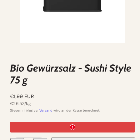
Bio Gewürzsalz - Sushi Style
75 g
Regulärer
€1,99 EUR
Preis
Einzelpreis
€26,53/kg
Steuern inklusive.
Versand
wird an der Kasse berechnet.