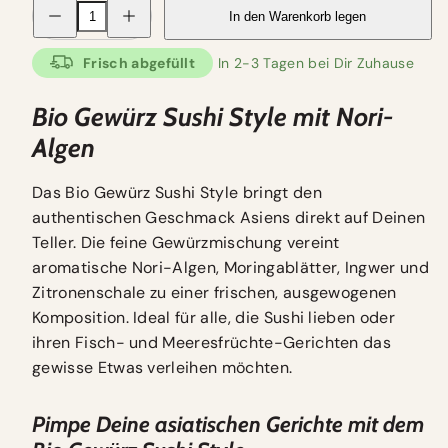
Menge
Menge
In den Warenkorb legen
für
für
Bio
Bio
Gewürzsalz
Gewürzsalz
Frisch abgefüllt
In 2-3 Tagen bei Dir Zuhause
-
-
Sushi
Sushi
Style
Style
Bio Gewürz Sushi Style mit Nori-
75
75
g
g
verringern
erhöhen
Algen
Das Bio Gewürz Sushi Style bringt den
authentischen Geschmack Asiens direkt auf Deinen
Teller. Die feine Gewürzmischung vereint
aromatische Nori-Algen, Moringablätter, Ingwer und
Zitronenschale zu einer frischen, ausgewogenen
Komposition. Ideal für alle, die Sushi lieben oder
ihren Fisch- und Meeresfrüchte-Gerichten das
gewisse Etwas verleihen möchten.
Pimpe Deine asiatischen Gerichte mit dem