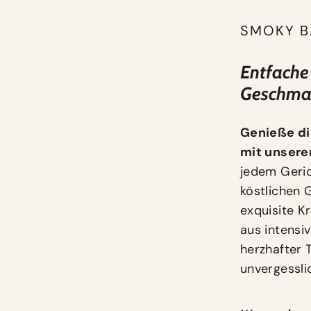
SMOKY B
Entfache
Geschma
Genieße di
mit unsere
jedem Geri
köstlichen 
exquisite Kr
aus intensi
herzhafter T
unvergessli