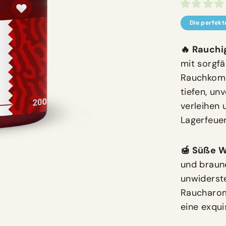
Die perfekt
🔥 Rauchi
mit sorgfä
Rauchkomp
tiefen, u
verleihen 
Lagerfeuer
🍯 Süße W
und braun
unwiderste
Raucharom
eine exqui