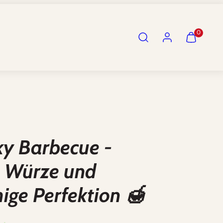
Suchen
Konto
Meinen
Meinen
0
Warenkor
Warenkor
anzeigen
anzeigen
(
(
0
0
)
)
y Barbecue -
 Würze und
ige Perfektion 🍯