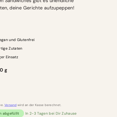
en Sandwiches gibt es unendliche
ten, deine Gerichte aufzupeppen!
egan und Glutenfrei
tige Zutaten
ger Einsatz
0 g
R
ve.
Versand
wird an der Kasse berechnet.
h abgefüllt
In 2-3 Tagen bei Dir Zuhause