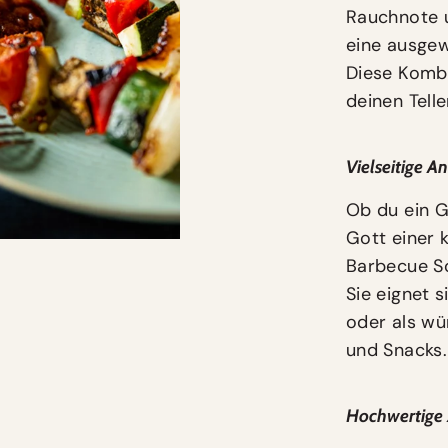
Rauchnote u
eine ausge
Diese Kombi
deinen Tell
Vielseitige 
Ob du ein Gr
Gott einer 
Barbecue So
Sie eignet 
oder als wü
und Snacks.
Hochwertige