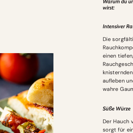
Warum du un
wirst:
Intensiver 
Die sorgfäl
Rauchkompo
einen tiefen
Rauchgesch
knisternden
aufleben un
wahre Gaum
Süße Würze
Der Hauch 
sorgt für e