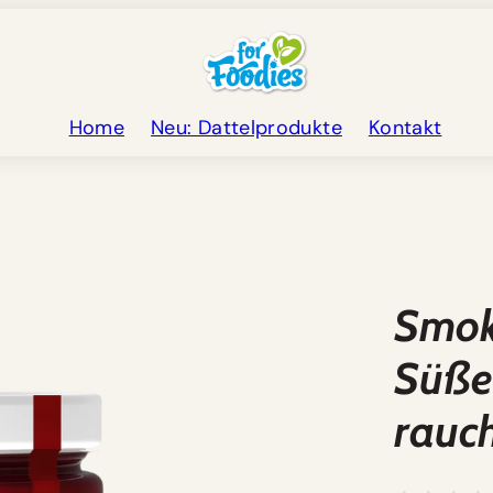
Home
Neu: Dattelprodukte
Kontakt
Produktbild
2
im
Smok
Produkt-
Template.
Süße
rauch