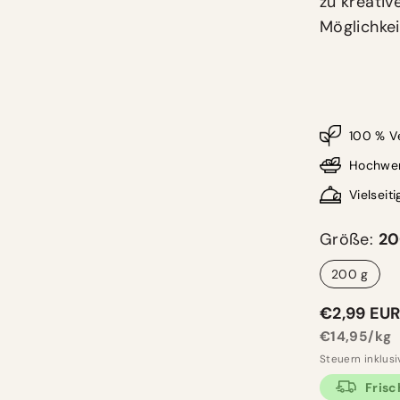
zu kreativ
Möglichkei
100 % V
Hochwer
Vielseiti
Größe:
20
200 g
Regulärer
€2,99 EU
Preis
Einzelpreis
€14,95/kg
Steuern inklusi
Frisc