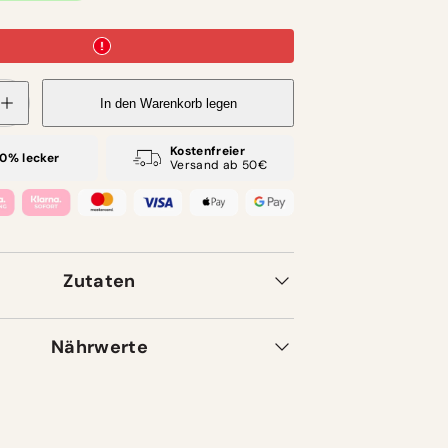
enge
In den Warenkorb legen
ür
Smoky
arbecue
Kostenfreier
0% lecker
Versand ab 50€
üße
ürze
nd
auchige
erfektion

rhöhen
Zutaten
Nährwerte