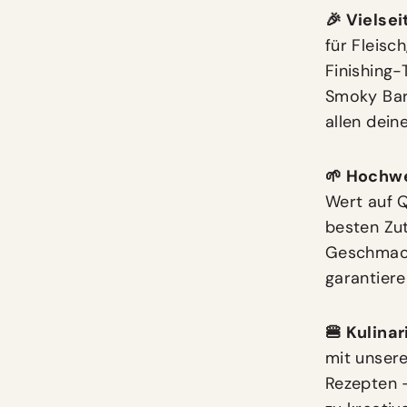
🎉 Vielsei
für Fleisc
Finishing-
Smoky Bar
allen dein
🌱 Hochwe
Wert auf Q
besten Zut
Geschmacks
garantiere
🍔 Kulinar
mit unsere
Rezepten –